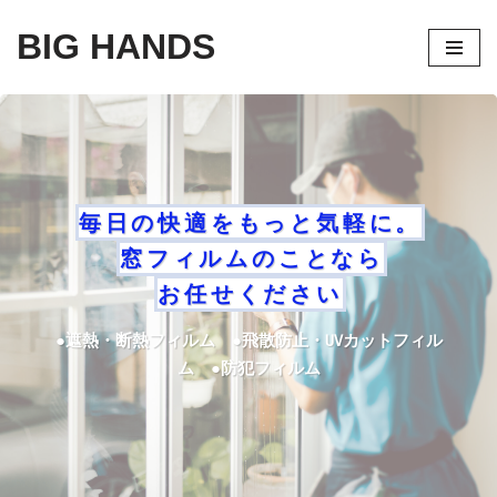
BIG HANDS
コ
ン
テ
ン
ツ
へ
毎日の快適をもっと気軽に。
ス
窓フィルムのことなら
キ
ッ
お任せください
プ
●遮熱・断熱フィルム ●飛散防止・UVカットフィル
ム ●防犯フィルム